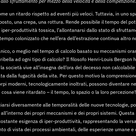
 allo sfruttamento per mezzo della velocità e della competizione
un ritardo rispetto ad eventi più veloci. Tuttavia, in uno spazi
osto, una crepa, una rottura. Rende possibile il tempo del pot
a iper-produttività tossica, l’allontanarsi dallo stato di sfrutt
tempo colonizzato che nell’era dell’estrazione continua altro n
nico, o meglio nel tempo di calcolo basato su meccanismi ora
i ribella ad ogni tipo di calcolo? Il filosofo Henri-Louis Bergson
 società vive all’insegna dell’ora del decesso non calcolabile 
ta dalla fugacità della vita. Per questo motivo la comprension
corpi moderni, tecnologicamente inoltrati, possono diventare ne
osa viene ritardato – il tempo, lo spazio o la loro percezione
iarsi diversamente alle temporalità delle nuove tecnologie, poic
tini all’interno dei propri meccanismi e dei propri sistemi. Quest
costante esigenza di iper-produttività, rappresentando la versat
to di vista dei processi ambientali, delle esperienze umane e 