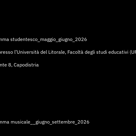
mma studentesco_maggio_giugno_2026
sso l’Università del Litorale, Facoltà degli studi educativi (UP
onte 8, Capodistria
mma musicale__giugno_settembre_2026