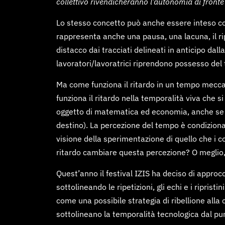
collettivo rivendicheranno l’autonomia di fronte
Lo stesso concetto può anche essere inteso come 
rappresenta anche una pausa, una lacuna, il rip
distacco dai tracciati delineati in anticipo dall
lavoratori/lavoratrici riprendono possesso del 
Ma come funziona il ritardo in un tempo mecca
funziona il ritardo nella temporalità viva che s
oggetto di matematica ed economia, anche se la
destino). La percezione del tempo è condiziona
visione della sperimentazione di quello che i 
ritardo cambiare questa percezione? O meglio, c
Quest’anno il festival IZIS ha deciso di approcc
sottolineando le ripetizioni, gli echi e i ripris
come una possibile strategia di ribellione alla 
sottolineano la temporalità tecnologica dal pun