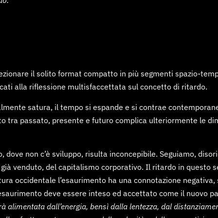
i sezionare il solito format compatto in più segmenti spazio-t
cati alla riflessione multisfaccettata sul concetto di ritardo.
lmente satura, il tempo si espande e si contrae contemporanea
rto tra passato, presente e futuro complica ulteriormente le di
 dove non c’è sviluppo, risulta inconcepibile. Seguiamo, disorie
o già venduto, del capitalismo corporativo. Il ritardo in ques
ltura occidentale l’esaurimento ha una connotazione negativa, s
l’esaurimento deve essere inteso ed accettato come il nuovo p
 alimentata dall’energia, bensì dalla lentezza, dal distanziamen