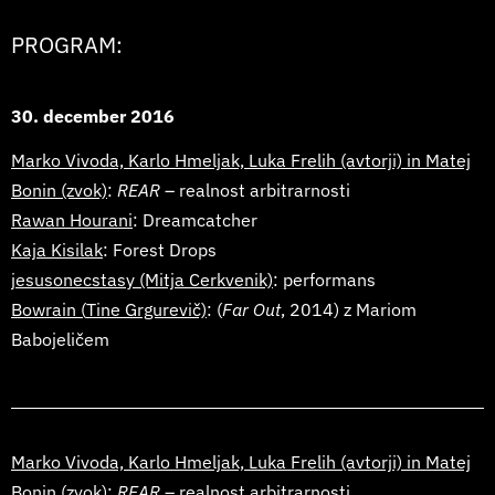
PROGRAM:
30. december 2016
Marko Vivoda, Karlo Hmeljak, Luka Frelih
(avtorji) in
Matej
Bonin
(zvok)
:
REAR
– realnost arbitrarnosti
Rawan Hourani
: Dreamcatcher
Kaja Kisilak
:
Forest Drops
jesusonecstasy
(Mitja Cerkvenik)
: performans
Bowrain (
Tine Grgurevič)
: (
Far Out
, 2014) z
Mariom
Babojeličem
Marko Vivoda, Karlo Hmeljak, Luka Frelih
(avtorji) in
Matej
Bonin
(zvok)
:
REAR
– realnost arbitrarnosti