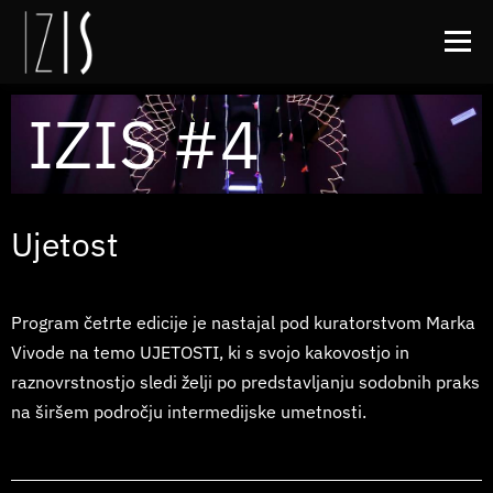
Meni
IZIS #4
O IZISu
Zamik
Arhiv
Kontakt
FB
IG
Ujetost
Program četrte edicije je nastajal pod kuratorstvom Marka
Vivode na temo UJETOSTI, ki s svojo kakovostjo in
raznovrstnostjo sledi želji po predstavljanju sodobnih praks
na širšem področju intermedijske umetnosti.