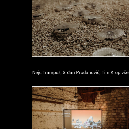
Nejc Trampuž, Srđan Prodanović, Tim Kropivš