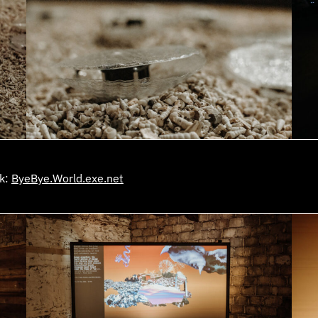
ek:
ByeBye.World.exe.net