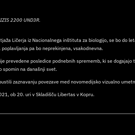
a IZIS 2200 UND3R.
atjaža Ličerja iz Nacionalnega inštituta za biologijo, se bo do
 poplavljanja pa bo neprekinjena, vsakodnevna.
cije prevedene posledice podnebnih sprememb, ki se dogajajo ta 
lo spomin na današnji svet.
epustili zaznavanju povezave med novomedijsko vizualno umetnos
021, ob 20. uri v Skladišču Libertas v Kopru.