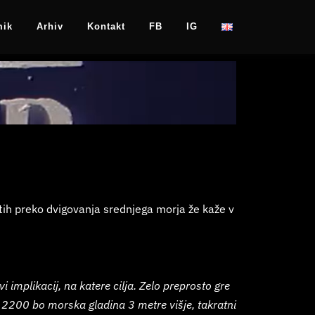
mik
Arhiv
Kontakt
FB
IG
tih preko dvigovanja srednjega morja že kaže v
 implikacij, na katere cilja. Zelo preprosto gre
 2200 bo morska gladina 3 metre višje, takratni