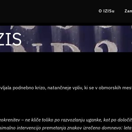
O IZISu
Za
ZIS
vljala podnebno krizo, natančneje vpliv, ki se v obmorskih mes
krenitev – ne kliče toliko po razvozlanju uganke, kot po določitvi
nimalno intervencijo premetanja znakov izrečeno domnevo: leta