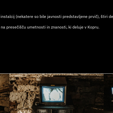
nstalcij (nekatere so bile javnosti predstavljene prvič), štiri 
 na presečišču umetnosti in znanosti, ki deluje v Kopru.