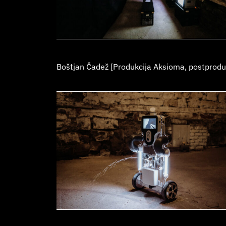
Boštjan Čadež [
Produkcija Aksioma
, postprodu