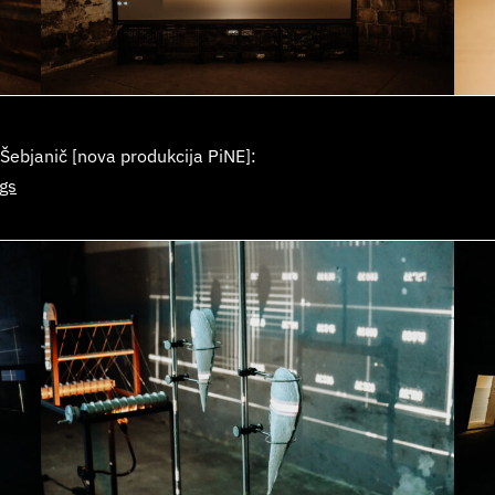
Šebjanič [nova produkcija PiNE]:
gs