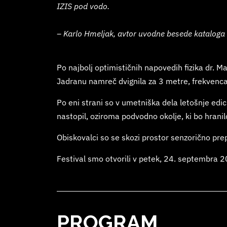
IZIS pod vodo.
– Karlo Hmeljak, avtor uvodne besede katalog
Po najbolj optimističnih napovedih fizika dr. M
Jadranu namreč dvignila za 3 metre, frekvenca
Po eni strani so v umetniška dela letošnje edi
nastopil, oziroma podvodno okolje, ki bo hrani
Obiskovalci so se skozi prostor senzorično pr
Festival smo otvorili v petek, 24. septembra 2
PROGRAM