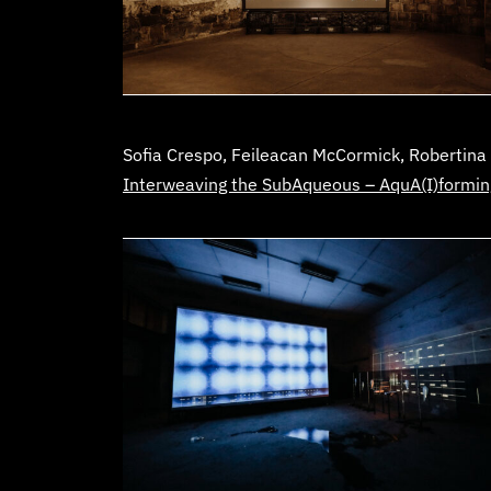
Sofia Crespo, Feileacan McCormick, Robertina 
Interweaving the SubAqueous – AquA(I)formin