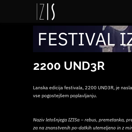
FESTIVAL I
2200 UND3R
Lanska edicija festivala, 2200 UND3R, je nasla
vse pogostejšem poplavljanju.
Naziv letošnjega IZISa – rebus, premetanka, preo
za na znanstvenih po-datkih utemeljeno in z mi