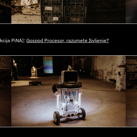
kcija PiNA]:
Gospod Procesor, razumete življenje?